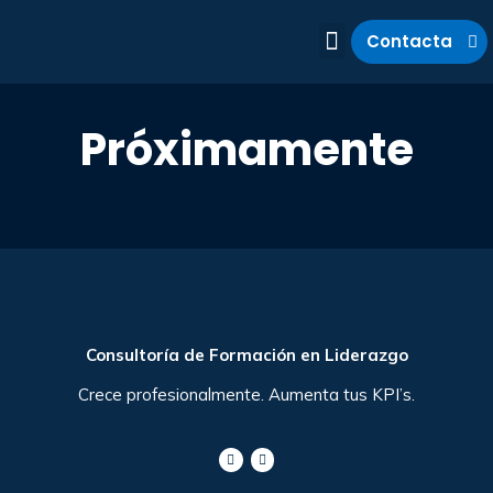
Contacta
Quiénes somos
Qué hacemos
Método Keipiai
Próximamente
Consultoría de Formación en Liderazgo
Crece profesionalmente. Aumenta tus KPI’s.